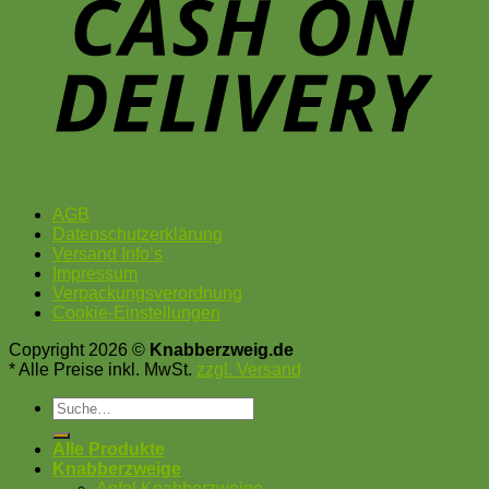
AGB
Datenschutzerklärung
Versand Info’s
Impressum
Verpackungsverordnung
Cookie-Einstellungen
Copyright 2026 ©
Knabberzweig.de
* Alle Preise inkl. MwSt.
zzgl. Versand
Suche
nach:
Alle Produkte
Knabberzweige
Apfel Knabberzweige