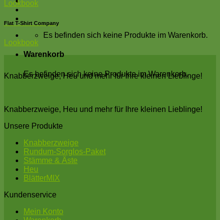
Lookbook
Flat T-Shirt Company
Es befinden sich keine Produkte im Warenkorb.
Lookbook
Warenkorb
Es befinden sich keine Produkte im Warenkorb.
Knabberzweige, Heu und mehr für Ihre kleinen Lieblinge!
Knabberzweige, Heu und mehr für Ihre kleinen Lieblinge!
Unsere Produkte
Knabberzweige
Rundum-Sorglos-Paket
Stämme & Äste
Heu
BlätterMIX
Kundenservice
Mein Konto