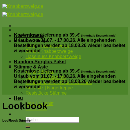
Skip
to
content
Kostenlose Lieferung ab 39,-€
Alle Produkte
(innerhalb Deutschlands)
Urlaub vom 31.07. - 17.08.26. Alle eingehenden
Knabberzweige
Bestellungen werden ab 18.08.26 wieder bearbeitet
Apfel Knabberzweige
& versendet.
Birnen Knabberzweige
Haselnuss Knabberzweige
Rundum-Sorglos-Paket
Stämme & Äste
Kostenlose Lieferung ab 39,-€
Apfel Stämme
(innerhalb Deutschlands)
Urlaub vom 31.07. - 17.08.26. Alle eingehenden
Haselnuss Stämme
Bestellungen werden ab 18.08.26 wieder bearbeitet
Baumscheiben | Birkenscheiben
& versendet.
Hochsitz | Nagertreppe
Reststücke Stämme
Heu
Lookbook
Heu 1.Schnitt
BlätterMIX
Suche
Lookbook Summer
nach: