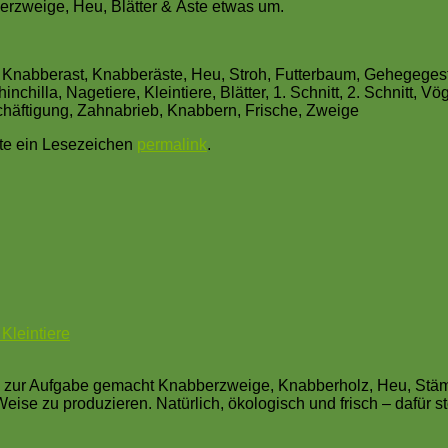
erzweige, Heu, Blätter & Äste etwas um.
Knabberast, Knabberäste, Heu, Stroh, Futterbaum, Gehegegest
la, Nagetiere, Kleintiere, Blätter, 1. Schnitt, 2. Schnitt, Vöge
eschäftigung, Zahnabrieb, Knabbern, Frische, Zweige
zte ein Lesezeichen
permalink
.
Kleintiere
n, zur Aufgabe gemacht Knabberzweige, Knabberholz, Heu, Stä
Weise zu produzieren. Natürlich, ökologisch und frisch – dafür s