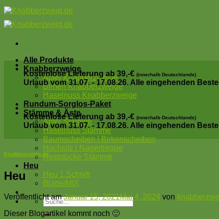
Skip
to
content
Alle Produkte
Knabberzweige
Kostenlose Lieferung ab 39,-€
(innerhalb Deutschlands)
Apfel Knabberzweige
Urlaub vom 31.07. - 17.08.26. Alle eingehenden Best
Birnen Knabberzweige
Haselnuss Knabberzweige
Rundum-Sorglos-Paket
Stämme & Äste
Kostenlose Lieferung ab 39,-€
(innerhalb Deutschlands)
Apfel Stämme
Urlaub vom 31.07. - 17.08.26. Alle eingehenden Best
Haselnuss Stämme
Baumscheiben | Birkenscheiben
Hochsitz | Nagertreppe
Knabberzweig.de
Reststücke Stämme
Heu
Heu
Heu 1.Schnitt
BlätterMIX
Veröffentlicht am
Januar 15, 2021
Mai 4, 2024
von
knabberzwe
Suche
nach:
Dieser Blogartikel kommt noch 🙂