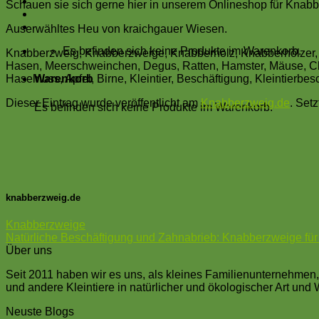
Schauen sie sich gerne hier in unserem Onlineshop für Knabb
Auserwähltes Heu von kraichgauer Wiesen.
Es befinden sich keine Produkte im Warenkorb.
Knabberzweig, Knabberzweige, Knabberholz, Knabberhölzer, 
Hasen, Meerschweinchen, Degus, Ratten, Hamster, Mäuse, Chinchil
Haselnuss, Apfel, Birne, Kleintier, Beschäftigung, Kleintierb
Warenkorb
Dieser Eintrag wurde veröffentlicht am
Knabberzweig.de
. Set
Es befinden sich keine Produkte im Warenkorb.
knabberzweig.de
Knabberzweige
Natürliche Beschäftigung und Zahnabrieb: Knabberzweige für 
Über uns
Seit 2011 haben wir es uns, als kleines Familienunternehme
und andere Kleintiere in natürlicher und ökologischer Art und 
Neuste Blogs