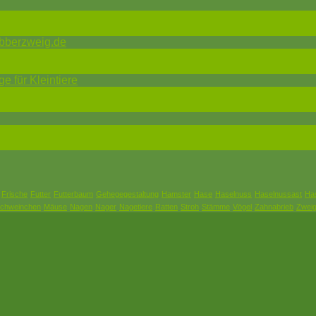
abberzweig.de
 für Kleintiere
Frische
Futter
Futterbaum
Gehegegestaltung
Hamster
Hase
Haselnuss
Haselnussast
Ha
chweinchen
Mäuse
Nagen
Nager
Nagetiere
Ratten
Stroh
Stämme
Vögel
Zahnabrieb
Zwei