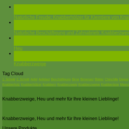
04
Mai
Natürliche Freude: Knabberhölzer für Kleintiere von Kn
04
Mai
Natürliche Beschäftigung und Zahnabrieb: Knabberzweige
15
Jan.
Heu
15
Jan.
Knabberzweige
Tag Cloud
1. Schnitt
2. Schnitt
Apfel
Apfelast
Beschäftigung
Birne
Birnenast
Blätter
Chinchilla
Degus
Knabberholz
Knabberhölzer
Knabbern
Knabberzweig
Knabberzweige
Knabberäste
Meers
Knabberzweige, Heu und mehr für Ihre kleinen Lieblinge!
Knabberzweige, Heu und mehr für Ihre kleinen Lieblinge!
Unsere Produkte