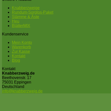
Knabberzweige
Rundum-Sorglos-Paket
Stämme & Äste
Heu
BlätterMIX
Kundenservice
Mein Konto
Warenkorb
Zur Kasse
Kontakt
Blog
Kontakt
Knabberzweig.de
Beethovenstr. 17
75031 Eppingen
Deutschland
info@knabberzweig.de