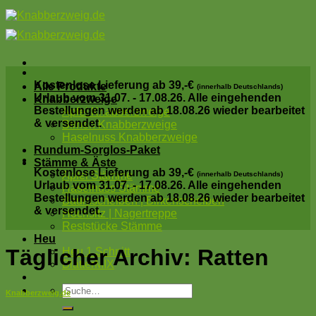
Skip
to
content
Kostenlose Lieferung ab 39,-€
Alle Produkte
(innerhalb Deutschlands)
Urlaub vom 31.07. - 17.08.26. Alle eingehenden
Knabberzweige
Bestellungen werden ab 18.08.26 wieder bearbeitet
Apfel Knabberzweige
& versendet.
Birnen Knabberzweige
Haselnuss Knabberzweige
Rundum-Sorglos-Paket
Stämme & Äste
Kostenlose Lieferung ab 39,-€
Apfel Stämme
(innerhalb Deutschlands)
Urlaub vom 31.07. - 17.08.26. Alle eingehenden
Haselnuss Stämme
Bestellungen werden ab 18.08.26 wieder bearbeitet
Baumscheiben | Birkenscheiben
& versendet.
Hochsitz | Nagertreppe
Reststücke Stämme
Heu
Täglicher Archiv:
Ratten
Heu 1.Schnitt
BlätterMIX
Suche
Knabberzweig.de
nach: