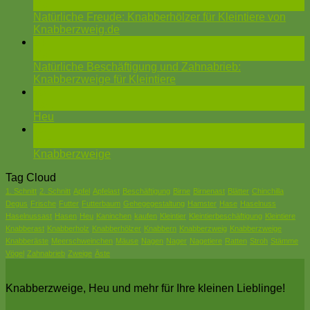
Mai
Natürliche Freude: Knabberhölzer für Kleintiere von
Knabberzweig.de
04
Mai
Natürliche Beschäftigung und Zahnabrieb:
Knabberzweige für Kleintiere
15
Jan.
Heu
15
Jan.
Knabberzweige
Tag Cloud
1. Schnitt
2. Schnitt
Apfel
Apfelast
Beschäftigung
Birne
Birnenast
Blätter
Chinchilla
Degus
Frische
Futter
Futterbaum
Gehegegestaltung
Hamster
Hase
Haselnuss
Haselnussast
Hasen
Heu
Kaninchen
kaufen
Kleintier
Kleintierbeschäftigung
Kleintiere
Knabberast
Knabberholz
Knabberhölzer
Knabbern
Knabberzweig
Knabberzweige
Knabberäste
Meerschweinchen
Mäuse
Nagen
Nager
Nagetiere
Ratten
Stroh
Stämme
Vögel
Zahnabrieb
Zweige
Äste
Knabberzweige, Heu und mehr für Ihre kleinen Lieblinge!