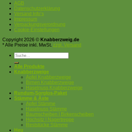
AGB
Datenschutzerklärung
Versand Info’s
Impressum
Verpackungsverordnung
Cookie-Einstellungen
Copyright 2026 ©
Knabberzweig.de
* Alle Preise inkl. MwSt.
zzgl. Versand
Suche
nach:
Alle Produkte
Knabberzweige
Apfel Knabberzweige
Birnen Knabberzweige
Haselnuss Knabberzweige
Rundum-Sorglos-Paket
Stämme & Äste
Apfel Stämme
Haselnuss Stämme
Baumscheiben | Birkenscheiben
Hochsitz | Nagertreppe
Reststücke Stämme
Heu