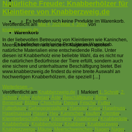
Natürliche Freude: Knabberhölzer für
Kleintiere von Knabberzweig.de
Es befinden sich keine Produkte im Warenkorb.
Veröffentlicht am
Mai 4, 2024
Mai 4, 2024
von
knabberzweig.de
Warenkorb
In der liebevollen Betreuung von Kleintieren wie Kaninchen,
Es befinden sich keine Produkte im Warenkorb.
Meerschweinchen und anderen Nagetieren spielen
natürliche Materialien eine entscheidende Rolle. Unter
diesen ist Knabberholz eine beliebte Wahl, da es nicht nur
die natürlichen Bedürfnisse der Tiere erfüllt, sondern auch
eine sichere und unterhaltsame Beschäftigung bietet. Bei
www.knabberzweig.de findest du eine breite Auswahl an
hochwertigen Knabberhölzern, die speziell […]
Weiterlesen
→
Veröffentlicht am
Knabberzweig.de
|
Markiert
1. Schnitt
,
2.
Schnitt
,
Apfel
,
Apfelast
,
Äste
,
Beschäftigung
,
Birne
,
Birnenast
,
Blätter
,
Chinchilla
,
Degus
,
Frische
,
Futter
,
Futterbaum
,
Gehegegestaltung
,
Hamster
,
Hase
,
Haselnuss
,
Haselnussast
,
Hasen
,
Heu
,
Kaninchen
,
kaufen
,
Kleintier
,
Kleintierbeschäftigung
,
Kleintiere
,
Knabberast
,
Knabberäste
,
Knabberholz
,
Knabberhölzer
,
Knabbern
,
Knabberzweig
,
Knabberzweige
,
Mäuse
,
Meerschweinchen
,
Nagen
,
Nager
,