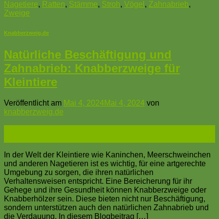
Nagetiere
,
Ratten
,
Stämme
,
Stroh
,
Vögel
,
Zahnabrieb
,
Zweige
Knabberzweig.de
Natürliche Beschäftigung und
Zahnabrieb: Knabberzweige für
Kleintiere
Veröffentlicht am
Mai 4, 2024
Mai 4, 2024
von
knabberzweig.de
04
Mai
In der Welt der Kleintiere wie Kaninchen, Meerschweinchen
und anderen Nagetieren ist es wichtig, für eine artgerechte
Umgebung zu sorgen, die ihren natürlichen
Verhaltensweisen entspricht. Eine Bereicherung für ihr
Gehege und ihre Gesundheit können Knabberzweige oder
Knabberhölzer sein. Diese bieten nicht nur Beschäftigung,
sondern unterstützen auch den natürlichen Zahnabrieb und
die Verdauung. In diesem Blogbeitrag […]