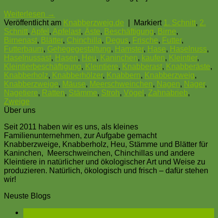
Weiterlesen
→
Veröffentlicht am
Knabberzweig.de
|
Markiert
1. Schnitt
,
2.
Schnitt
,
Apfel
,
Apfelast
,
Äste
,
Beschäftigung
,
Birne
,
Birnenast
,
Blätter
,
Chinchilla
,
Degus
,
Frische
,
Futter
,
Futterbaum
,
Gehegegestaltung
,
Hamster
,
Hase
,
Haselnuss
,
Haselnussast
,
Hasen
,
Heu
,
Kaninchen
,
kaufen
,
Kleintier
,
Kleintierbeschäftigung
,
Kleintiere
,
Knabberast
,
Knabberäste
,
Knabberholz
,
Knabberhölzer
,
Knabbern
,
Knabberzweig
,
Knabberzweige
,
Mäuse
,
Meerschweinchen
,
Nagen
,
Nager
,
Nagetiere
,
Ratten
,
Stämme
,
Stroh
,
Vögel
,
Zahnabrieb
,
Zweige
Über uns
Seit 2011 haben wir es uns, als kleines
Familienunternehmen, zur Aufgabe gemacht
Knabberzweige, Knabberholz, Heu, Stämme und Blätter für
Kaninchen, Meerschweinchen, Chinchillas und andere
Kleintiere in natürlicher und ökologischer Art und Weise zu
produzieren. Natürlich, ökologisch und frisch – dafür stehen
wir!
Neuste Blogs
04